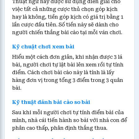
Thuật ngữ này được sử dụng diễn giải cho
việc tất cả những cược thủ chọn góp kịch
hay là không, tiền góp kịch có giá trị bằng 1
lần cược đầu tiên. Số tiền này sẽ dành cho
người chiến thắng bài cào tại mỗi ván chơi.
Kỹ chuật chơi xem bài
Hiểu một cách đơn giản, khi nhận được 3 lá
bài, người chơi tự lật bài lên xem rồi tự tính
điểm. Cách chơi bài cào này là tính là lấy
hàng đơn vị trong tổng 3 điểm trong 3 quân
bài.
Kỹ thuật đánh bài cào so bài
Sau khi mỗi người chơi tự tính điểm bài của
mình, nhà cái tiến hành so bài với nhà con để
phân cao thấp, phân định thắng thua.