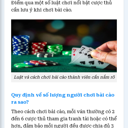
Điểm qua một số luật chơi nổi bật cược thủ
cần lưu ý khi chơi bài cào.
Luật và cách chơi bài cào thành viên cần nắm rõ
Quy định về số lượng người chơi bài cào
ra sao?
Theo cách chơi bài cào, mỗi ván thường có 2
đến 6 cược thủ tham gia tranh tài hoặc có thể
hơn, đảm bảo mỗi người đều được chia đủ 3