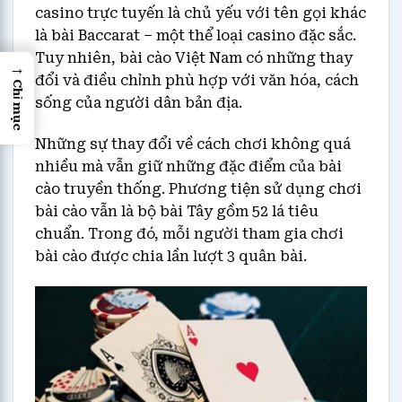
casino trực tuyến là chủ yếu với tên gọi khác
là bài Baccarat – một thể loại casino đặc sắc.
Tuy nhiên, bài cào Việt Nam có những thay
→
đổi và điều chỉnh phù hợp với văn hóa, cách
Chỉ mục
sống của người dân bản địa.
Những sự thay đổi về cách chơi không quá
nhiều mà vẫn giữ những đặc điểm của bài
cào truyền thống. Phương tiện sử dụng chơi
bài cào vẫn là bộ bài Tây gồm 52 lá tiêu
chuẩn. Trong đó, mỗi người tham gia chơi
bài cào được chia lần lượt 3 quân bài.