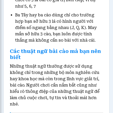
như 5, 6, 7
Ba Tây hay ba cào dùng chỉ cho trường
hợp bạn sở hữu 3 lá có hình người với
điểm số ngang bằng nhau (J, Q, K). May
mắn sở hữu 3 cào, bạn luôn được tính
thắng mà không cần so bài với nhà cái.
Các thuật ngữ bài cào mà bạn nên
biết
Những thuật ngữ thường được sử dụng
không chỉ trong những bộ môn nghiên cứu
hay khoa học mà còn trong lĩnh vực giải trí,
bài cào. Người chơi cần nắm bắt cũng như
hiểu rõ thông điệp của những thuật ngữ để
làm chủ cuộc chơi, tự tin và thoải mái hơn
nhé.