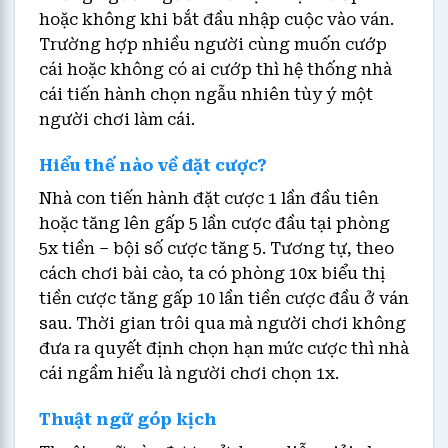
hoặc không khi bắt đầu nhập cuộc vào ván.
Trường hợp nhiều người cùng muốn cướp
cái hoặc không có ai cướp thì hệ thống nhà
cái tiến hành chọn ngẫu nhiên tùy ý một
người chơi làm cái.
Hiểu thế nào về đặt cược?
Nhà con tiến hành đặt cược 1 lần đầu tiên
hoặc tăng lên gấp 5 lần cược đầu tại phòng
5x tiền – bội số cược tăng 5. Tương tự, theo
cách chơi bài cào, ta có phòng 10x biểu thị
tiền cược tăng gấp 10 lần tiền cược đầu ở ván
sau. Thời gian trôi qua mà người chơi không
đưa ra quyết định chọn hạn mức cược thì nhà
cái ngầm hiểu là người chơi chọn 1x.
Thuật ngữ góp kịch