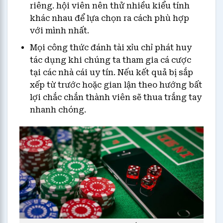
riêng. hội viên nên thử nhiều kiểu tính
khác nhau để lựa chọn ra cách phù hợp
với mình nhất.
Mọi công thức đánh tài xỉu chỉ phát huy
tác dụng khi chúng ta tham gia cá cược
tại các nhà cái uy tín. Nếu kết quả bị sắp
xếp từ trước hoặc gian lận theo hướng bất
lợi chắc chắn thành viên sẽ thua trắng tay
nhanh chóng.