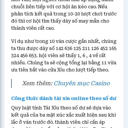
chuỗi liên tiếp với cơ hội ăn kèo cao. Nếu
phân tích kết quả trong 10-20 lượt chơi trước
đó thì cơ hội tìm thấy dãy số may mắn cho
thành viên rất cao.
Ví dụ như trong 10 ván cược gần nhất, chúng
ta thu được dãy số 142 636 125 211 126 452 165
324 456 653. hội viên sẽ thấy 1, 6 , 4 về rất
nhiều. Chúng ta sẽ cộng tổng lại bằng 11 vừa
ưu tiên bắt vào cửa Xỉu cho lượt tiếp theo.
Xem thêm:
Chuyên mục Casino
Công thức đánh tài xỉu online theo số dư
Quy luật tính Tài Xỉu theo số dư sẽ dựa vào
kết quả của ba mặt xúc xắc xuất hiện sau khi
lắc ở ván trước đó. thành viên chỉ cần áp