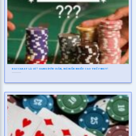
BACCARAT LÀ GÌ? GAME ĐƠN GIẢN, MÊ MẨN NHIỀU CAO THỦ F8BET!