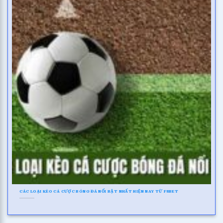
CÁC LOẠI KÈO CÁ CƯỢC BÓNG ĐÁ NỔI BẬT NHẤT HIỆN NAY TỪ F8BET