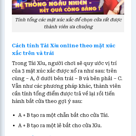
Tính tổng các mặt xúc xắc để chọn cửa rất được
thành viên ưa chuộng
Cách tính Tài Xỉu online theo mặt xúc
xắc trên và trái
Trong Tài Xỉu, người chơi sẽ quy ước vị trí
của 3 mặt xúc xắc được xổ ra như sau: trên
cùng – A, ở dưới bên trái – B và bên phải – C.
Vẫn như các phương pháp khác, thành viên
cần tính tổng điểm được trả về lại rồi tiến
hành bắt cửa theo gợi ý sau:
A + B tạo ra một chẵn bắt cho cửa Tài.
A + B tạo ra một lẻ bắt cho cửa Xỉu.