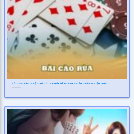
BÀI CÀO RÙA – BẬT MÍ CÁCH CHƠI ĐỂ GIÀNH CHIẾN THẮNG HIỆU QUẢ