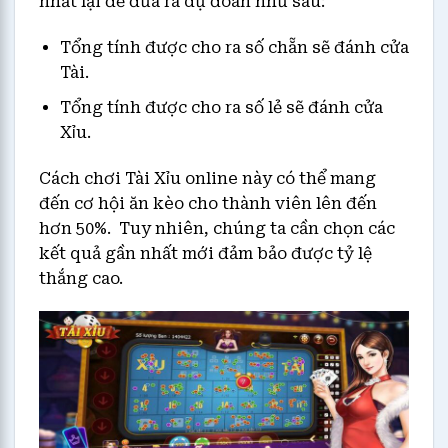
nhất lại để đưa ra dự đoán như sau:
Tổng tính được cho ra số chẵn sẽ đánh cửa
Tài.
Tổng tính được cho ra số lẻ sẽ đánh cửa
Xỉu.
Cách chơi Tài Xỉu online này có thể mang
đến cơ hội ăn kèo cho thành viên lên đến
hơn 50%. Tuy nhiên, chúng ta cần chọn các
kết quả gần nhất mới đảm bảo được tỷ lệ
thắng cao.