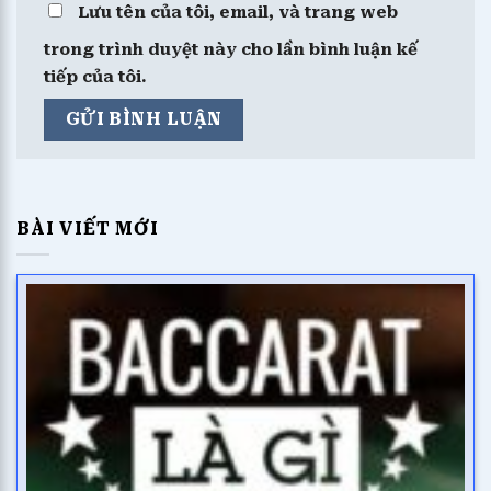
Lưu tên của tôi, email, và trang web
trong trình duyệt này cho lần bình luận kế
tiếp của tôi.
BÀI VIẾT MỚI