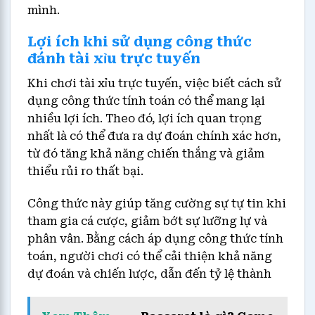
mình.
Lợi ích khi sử dụng công thức
đánh tài xỉu trực tuyến
Khi chơi tài xỉu trực tuyến, việc biết cách sử
dụng công thức tính toán có thể mang lại
nhiều lợi ích. Theo đó, lợi ích quan trọng
nhất là có thể đưa ra dự đoán chính xác hơn,
từ đó tăng khả năng chiến thắng và giảm
thiểu rủi ro thất bại.
Công thức này giúp tăng cường sự tự tin khi
tham gia cá cược, giảm bớt sự lưỡng lự và
phân vân. Bằng cách áp dụng công thức tính
toán, người chơi có thể cải thiện khả năng
dự đoán và chiến lược, dẫn đến tỷ lệ thành