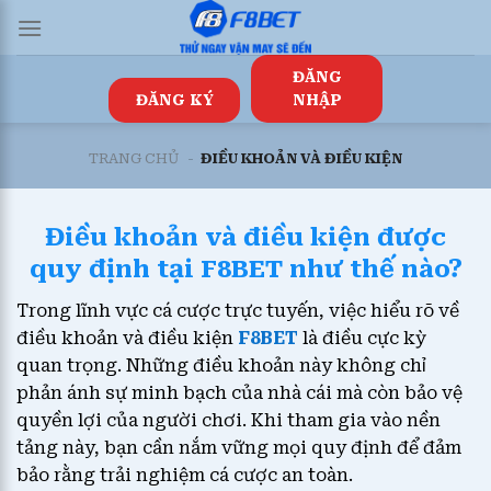
Bỏ
qua
nội
ĐĂNG
dung
ĐĂNG KÝ
NHẬP
TRANG CHỦ
-
ĐIỀU KHOẢN VÀ ĐIỀU KIỆN
Điều khoản và điều kiện được
quy định tại F8BET như thế nào?
Trong lĩnh vực cá cược trực tuyến, việc hiểu rõ về
điều khoản và điều kiện
F8BET
là điều cực kỳ
quan trọng. Những điều khoản này không chỉ
phản ánh sự minh bạch của nhà cái mà còn bảo vệ
quyền lợi của người chơi. Khi tham gia vào nền
tảng này, bạn cần nắm vững mọi quy định để đảm
bảo rằng trải nghiệm cá cược an toàn.