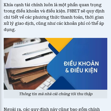
Khía cạnh tài chính luôn là một phần quan trọng
trong điều khoản và điều kiện. F8BET sẽ quy định
chi tiết về các phương thức thanh toán, thời gian
xử lý giao dịch, cũng như các khoản phí có thể áp
dụng.
Thông tin mà nhà cái chúng tôi thu thập
Ngoài ra, các quy định này cũng bao gồm chính