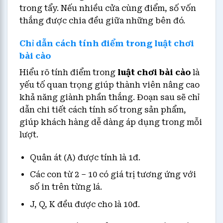
trong tẩy. Nếu nhiều cửa cùng điểm, số vốn
thắng được chia đều giữa những bên đó.
Chỉ dẫn cách tính điểm trong luật chơi
bài cào
Hiểu rõ tính điểm trong
luật chơi bài cào
là
yếu tố quan trọng giúp thành viên nâng cao
khả năng giành phần thắng. Đoạn sau sẽ chỉ
dẫn chi tiết cách tính số trong sản phẩm,
giúp khách hàng dễ dàng áp dụng trong mỗi
lượt.
Quân át (A) được tính là 1đ.
Các con từ 2 – 10 có giá trị tương ứng với
số in trên từng lá.
J, Q, K đều được cho là 10đ.