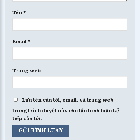
Tên
*
Email
*
Trang web
Lưu tên của tôi, email, và trang web
trong trình duyệt này cho lần bình luận kế
tiếp của tôi.