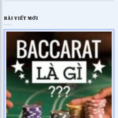
BÀI VIẾT MỚI