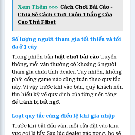
Xem Thêm »»»
Cách Chơi Bài Cào -
Chia Sẻ Cách Chơi Luôn Thắng Của
Cao Thủ F8bet
Số lượng người tham gia tối thiểu và tối
đa ở 3 cây
Trong phiên bản
luật chơi bài cào
truyền
thống, mỗi ván thường có khoảng 6 người
tham gia chưa tính dealer. Tuy nhiên, không
phải cổng game nào cũng tuân theo quy tắc
này. Vì vậy trước khi vào bàn, quý khách nên
tìm hiểu kỹ về quy định của từng nền tảng
để tránh bị bất ngờ.
Loạt quy tắc cùng điều lệ khi gia nhập
Trước khi bắt đầu ván, mỗi cửa đặt vào khu
vực gọi là tẩy. Sau lúc dealer xáo xong, họ sẽ