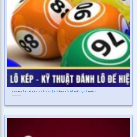
CÁCH BẮT LÔ KÉP – KỸ THUẬT ĐÁNH LÔ ĐỀ HIỆU QUẢ NHẤT