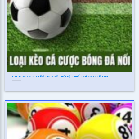
CÁC LOẠI KÈO CÁ CƯỢC BÓNG ĐÁ NỔI BẬT NHẤT HIỆN NAY TỪ F8BET