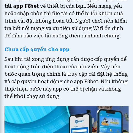
tải app F8bet
về thiết bị của bạn. Nếu mạng yếu
hoặc chập chờn thì file tải có thể bị lỗi khiến quá
trình cài đặt không hoàn tất. Người chơi nên kiểm
tra kết nối mạng và ưu tiên sử dụng Wifi ổn định
để đảm bảo việc tải xuống diễn ra nhanh chóng.
Chưa cấp quyền cho app
Sau khi tải xong ứng dụng cần được cấp quyền để
hoạt động trên điện thoại của hội viên. Vậy nên
bước quan trọng chính là truy cập cài đặt hệ thống
và cấp quyền hoạt động cho app F8bet. Nếu không
thực hiện bước này app có thể bị chặn và không
thể khởi chạy sử dụng.