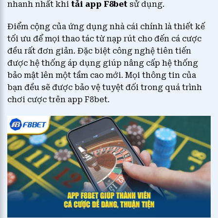
nhanh nhất khi
tải app F8bet
sử dụng.
Điểm cộng của ứng dụng nhà cái chính là thiết kế
tối ưu để mọi thao tác từ nạp rút cho đến cá cược
đều rất đơn giản. Đặc biệt công nghệ tiên tiến
được hệ thống áp dụng giúp nâng cấp hệ thống
bảo mật lên một tầm cao mới. Mọi thông tin của
bạn đều sẽ được bảo vệ tuyệt đối trong quá trình
chơi cược trên app F8bet.