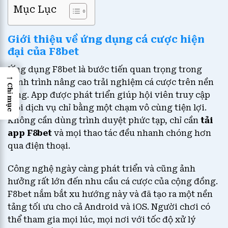
Mục Lục
Giới thiệu về ứng dụng cá cược hiện
đại của F8bet
Ứng dụng F8bet là bước tiến quan trọng trong
→
hành trình nâng cao trải nghiệm cá cược trên nền
Chỉ mục
tảng. App được phát triển giúp hội viên truy cập
mọi dịch vụ chỉ bằng một chạm vô cùng tiện lợi.
Không cần dùng trình duyệt phức tạp, chỉ cần
tải
app F8bet
và mọi thao tác đều nhanh chóng hơn
qua điện thoại.
Công nghệ ngày càng phát triển và cũng ảnh
hưởng rất lớn đến nhu cầu cá cược của cộng đồng.
F8bet nắm bắt xu hướng này và đã tạo ra một nền
tảng tối ưu cho cả Android và iOS. Người chơi có
thể tham gia mọi lúc, mọi nơi với tốc độ xử lý