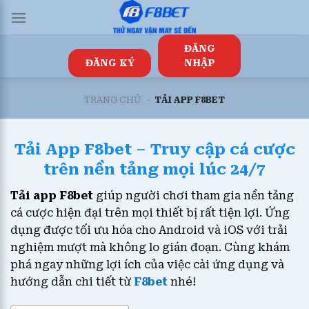
Bỏ
qua
nội
ĐĂNG
dung
ĐĂNG KÝ
NHẬP
TRANG CHỦ
-
TẢI APP F8BET
Tải App F8bet – Truy cập cá cược
trên nền tảng mọi lúc 24/7
Tải app F8bet
giúp người chơi tham gia nền tảng
cá cược hiện đại trên mọi thiết bị rất tiện lợi. Ứng
dụng được tối ưu hóa cho Android và iOS với trải
nghiệm mượt mà không lo gián đoạn. Cùng khám
phá ngay những lợi ích của việc cài ứng dụng và
hướng dẫn chi tiết từ
F8bet
nhé!