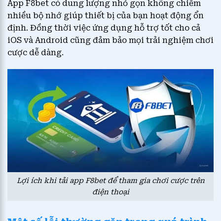
App F8bet có dung lượng nhỏ gọn không chiếm
nhiều bộ nhớ giúp thiết bị của bạn hoạt động ổn
định. Đồng thời việc ứng dụng hỗ trợ tốt cho cả
iOS và Android cũng đảm bảo mọi trải nghiệm chơi
cược dễ dàng.
Lợi ích khi tải app F8bet để tham gia chơi cược trên
điện thoại