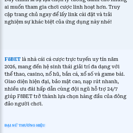
ai muốn tham gia chơi cược linh hoạt hơn. Truy
cập trang chủ ngay để lấy link cài đặt và trải
nghiệm sự khác biệt của ứng dụng này nhé!
F8BET
là nhà cái cá cược trực tuyến uy tín năm
2026, mang đến hệ sinh thái giải trí đa dạng với
thể thao, casino, nổ hũ, bắn cá, xổ số và game bài.
Giao diện hiện đại, bảo mật cao, nạp rút nhanh,
nhiều ưu đãi hấp dẫn cùng đội ngũ hỗ trợ 24/7
giúp F8BET trở thành lựa chọn hàng đầu của đông
đảo người chơi.
ĐẠI SỨ THƯƠNG HIỆU